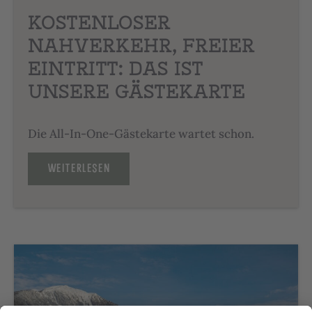
KOSTENLOSER
NAHVERKEHR, FREIER
EINTRITT: DAS IST
UNSERE GÄSTEKARTE
Die All-In-One-Gästekarte wartet schon.
WEITERLESEN