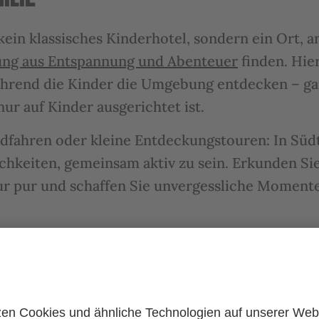
kein klassisches Kinderhotel, sondern ein Ort, a
ng aus Entspannung und Abenteuer
finden. Hie
hrend die Kinder die Umgebung entdecken – ga
ur auf Kinder ausgerichtet ist.
fahren oder kleine Entdeckungstouren: In Südti
chkeiten, gemeinsam aktiv zu sein. Erkunden Sie
ur pur und schaffen Sie unvergessliche Momente
RN UNTERWEGS? DAS SIND UNSE