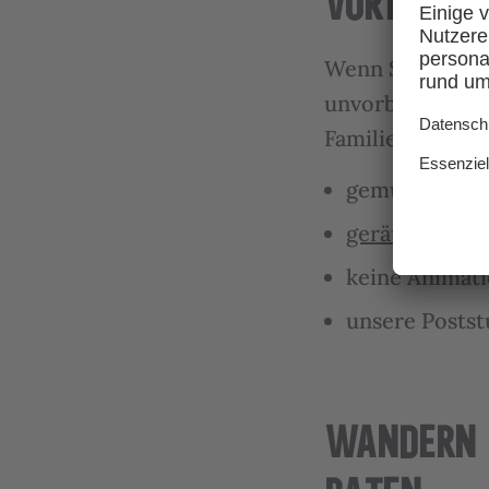
VORTEILE
Wenn Sie mit N
unvorbereitet an
Familie sind:
gemütliche Li
geräumige Su
keine Animatio
unsere Postst
WANDERN 