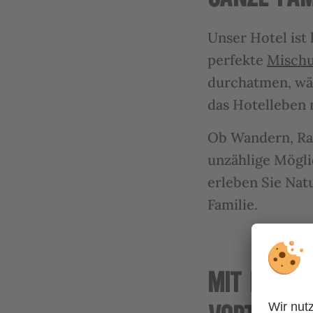
Unser Hotel ist 
perfekte
Mischu
durchatmen, wä
das Hotelleben n
Ob Wandern, Rad
unzählige Mögli
erleben Sie Nat
Familie.
MIT KINDE