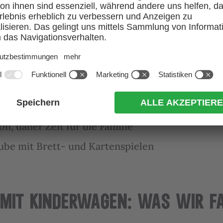
achwuchs uns besuchen kommen, dann wollen wi
reisen lassen. Unsere Vorteile für einen Urlaub 
egewiese mit kleinem Kletterturm und Rutsche
periorzimmer
n, daher Zeit für die Familie
ube mit Brett- und Kartenspielen
MIT KINDERWAGEN: WAS WIR FA