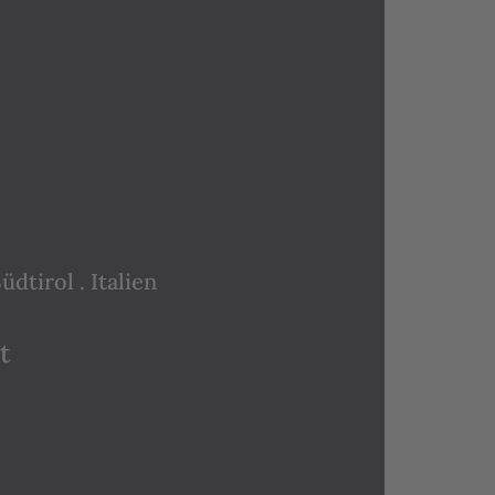
dtirol . Italien
t