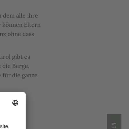
n dem alle ihre
r können Eltern
nz ohne dass
rol gibt es
 die Berge,
 für die ganze
RE