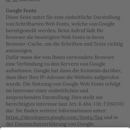
Google Fonts
Diese Seite nutzt für eine einheitliche Darstellung
von Schriftarten Web Fonts, welche von Google
bereitgestellt werden. Beim Aufruf lädt Ihr
Browser die benötigten Web Fonts in ihren
Browser-Cache, um die Schriften und Texte richtig
anzuzeigen.
Dafür muss der von Ihnen verwendete Browser
eine Verbindung zu den Servern von Google
aufnehmen. Google hat dann die Kenntnis darüber,
dass über Ihre IP-Adresse die Website aufgerufen
wurde. Die Nutzung von Google Web Fonts erfolgt
im Interesse einer einheitlichen und
ansprechenden Darstellung. Dies stellt ein
berechtigtes Interesse laut Art. 6 Abs. 1 lit. f DSGVO
dar. Sie finden weitere Informationen unter:
https://developers.google.com/fonts/faq
und in
der Datenschutzerklärung von Google: