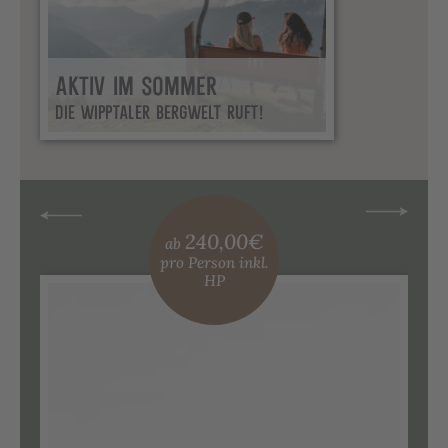
AKTIV IM SOMMER
DIE WIPPTALER BERGWELT RUFT!
240,00 €
240,00€
ab
ab
pro Person inkl.
pro Person inkl.
HP
HP