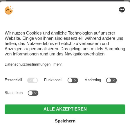
ANREISE
FAQS
MwSt.-Nr. IT03184510216 . CIN: IT021016A1BUK7PQHT .
Impressum
.
Datenschutz
.
Individuelle Cookie-Einstellungen
.
© Webdesign by
MENÜ
Telefon
BUCHEN
ANFRAGEN