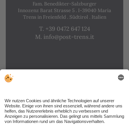
Fam. Benedikter-Salzburger
Innozenz Barat Strasse 5 . I-39040 Maria
Trens in Freienfeld . Südtirol . Italien
T. +39 0472 647 124
M. info@post-trens.it
ANREISE
FAQS