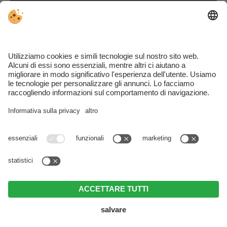
ARRIVO
FAQS
Part. IVA IT03184510216 . CIN: IT021016A1BUK7PQHT .
Note
legali
.
Direttiva privacy
.
Impostazioni cookie individuali
.
© Webdesign by
MENU
Telefono
PRENOTARE
RICHIESTA