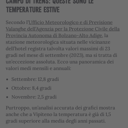
CAMPO DI TRENS: QUESTE SONO LE
TEMPERATURE ESTIVE
Secondo l’
Ufficio Meteorologico e di Previsione
Valanghe dell’Agenzia per la Protezione Civile della
Provincia Autonoma di Bolzano-Alto Adige
, la
stazione meteorologica situata nelle vicinanze
dell’hotel registra talvolta valori massimi di 23
gradi nel mese di settembre (2023), ma si tratta di
un’eccezione assoluta. Ecco una panoramica dei
valori medi mensili e annuali:
Settembre: 12,8 gradi
Ottobre: 8,4 gradi
Novembre: 2,5 gradi
Purtroppo, un’analisi accurata dei grafici mostra
anche che a Vipiteno la temperatura è già di 1,5
gradi superiore alla media degli anni passati.